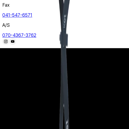
Fax
041-547-6571
A/S
070-4367-3762
본 사이트의 모든 이미지는 저작권의 보호를 받고 있으며 불법적인
복사와 사용을 불허합니다. 무단 사용시 법적 처벌을 받을 수
있습니다.
COPYRIGHT ⓒ WORKET CO.,LTD. ALL RIGHTS
RESERVED.
브랜드 소개
신기술 적용 소재
오시는 길
안전화
안전장화
등산화
트레킹화
캐주얼화
일반용품
1:1 문의
자주하는 질문
뉴스룸
이벤트
본사
041-532-6570