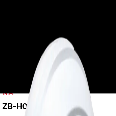
worket
Product
Service
Product
/
일반용품
/
일반용품
제품목록
ZB-H003