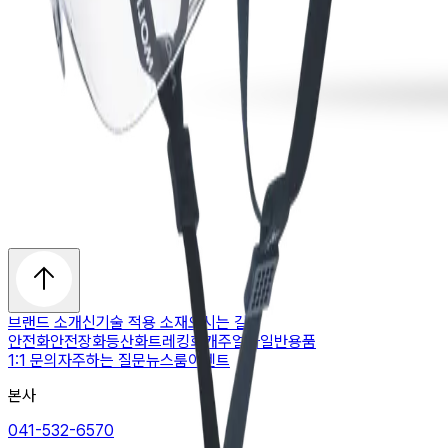
브랜드 소개
신기술 적용 소재
오시는 길
안전화
안전장화
등산화
트레킹화
캐주얼화
일반용품
1:1 문의
자주하는 질문
뉴스룸
이벤트
본사
041-532-6570