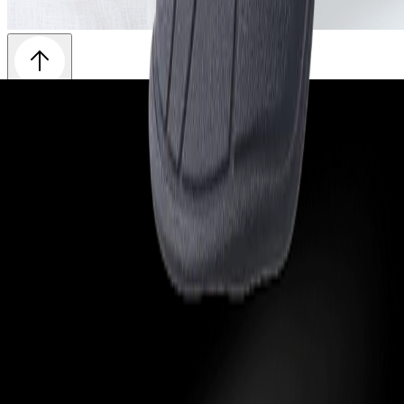
브랜드 소개
신기술 적용 소재
오시는 길
안전화
안전장화
등산화
트레킹화
캐주얼화
일반용품
1:1 문의
자주하는 질문
뉴스룸
이벤트
본사
041-532-6570
Fax
041-547-6571
A/S
070-4367-3762
본 사이트의 모든 이미지는 저작권의 보호를 받고 있으며 불법적인
복사와 사용을 불허합니다. 무단 사용시 법적 처벌을 받을 수