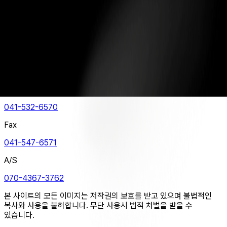
있습니다.
COPYRIGHT ⓒ WORKET CO.,LTD. ALL RIGHTS
RESERVED.
브랜드 소개
신기술 적용 소재
오시는 길
안전화
안전장화
등산화
트레킹화
캐주얼화
일반용품
1:1 문의
자주하는 질문
뉴스룸
이벤트
본사
041-532-6570
Fax
041-547-6571
A/S
070-4367-3762
본 사이트의 모든 이미지는 저작권의 보호를 받고 있으며 불법적인
복사와 사용을 불허합니다. 무단 사용시 법적 처벌을 받을 수
있습니다.