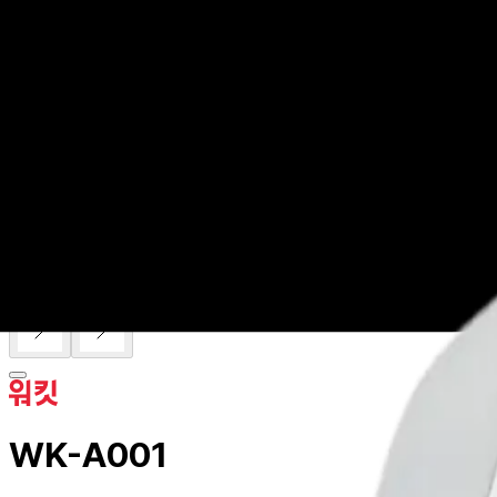
worket
Product
Service
Product
/
일반용품
/
일반용품
제품목록
WK-A001