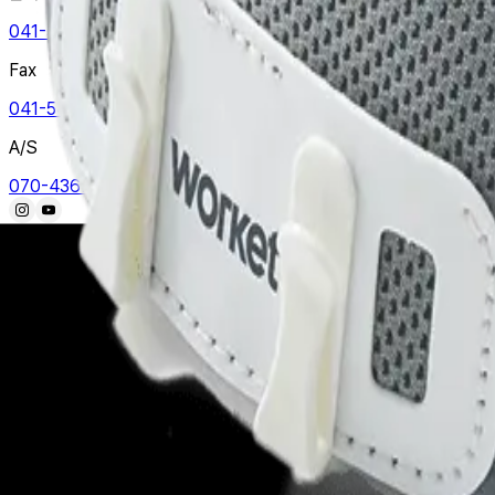
041-532-6570
Fax
041-547-6571
A/S
070-4367-3762
본 사이트의 모든 이미지는 저작권의 보호를 받고 있으며 불법적인 복사
COPYRIGHT ⓒ WORKET CO.,LTD. ALL RIGHTS RESERVED.
브랜드 소개
신기술 적용 소재
오시는 길
안전화
안전장화
등산화
트레킹화
캐주얼화
일반용품
1:1 문의
자주하는 질문
뉴스룸
이벤트
본사
041-532-6570
Fax