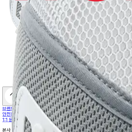
브랜드 소개
신기술 적용 소재
오시는 길
안전화
안전장화
등산화
트레킹화
캐주얼화
일반용품
1:1 문의
자주하는 질문
뉴스룸
이벤트
본사