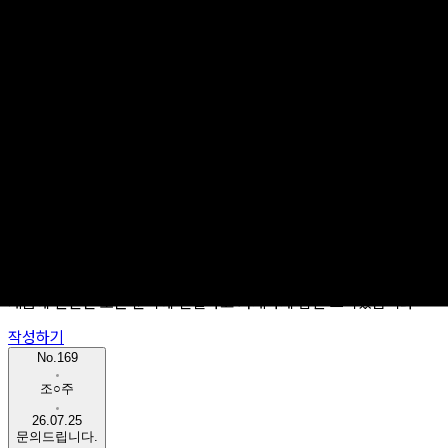
worket
Product
Service
1:1 문의
제품에 관련된 모든 문의에 친절하고 자세하게 답변 드리겠습니다
작성하기
No.169
조○주
26.07.25
문의드립니다.