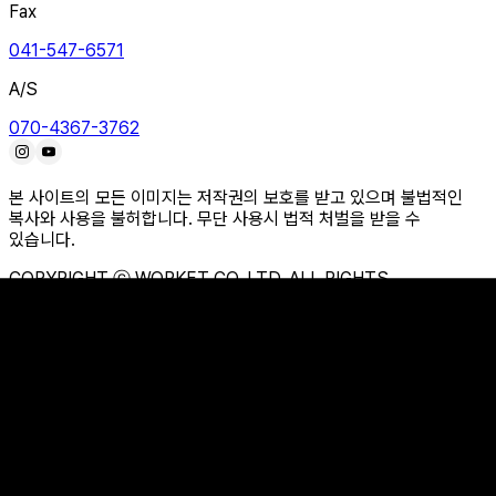
Fax
041-547-6571
A/S
070-4367-3762
본 사이트의 모든 이미지는 저작권의 보호를 받고 있으며 불법적인
복사와 사용을 불허합니다. 무단 사용시 법적 처벌을 받을 수
있습니다.
COPYRIGHT ⓒ WORKET CO.,LTD. ALL RIGHTS
RESERVED.
브랜드 소개
신기술 적용 소재
오시는 길
안전화
안전장화
등산화
트레킹화
캐주얼화
일반용품
1:1 문의
자주하는 질문
뉴스룸
이벤트
본사
041-532-6570