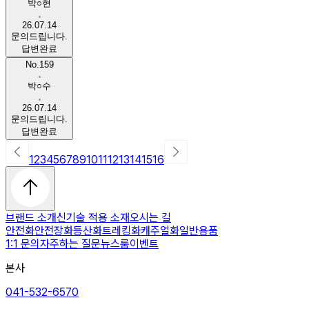
박○현
26.07.14
문의드립니다.
답변완료
No.159
박○수
26.07.14
문의드립니다.
답변완료
1
2
3
4
5
6
7
8
9
10
11
12
13
14
15
16
브랜드 소개
신기술 적용 소재
오시는 길
안전화
안전장화
등산화
트레킹화
캐주얼화
일반용품
1:1 문의
자주하는 질문
뉴스룸
이벤트
본사
041-532-6570