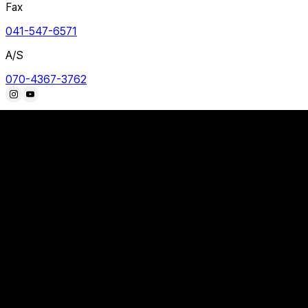
Fax
041-547-6571
A/S
070-4367-3762
본 사이트의 모든 이미지는 저작권의 보호를 받고 있으며 불법적인 복사
COPYRIGHT ⓒ WORKET CO.,LTD. ALL RIGHTS RESERVED.
브랜드 소개
신기술 적용 소재
오시는 길
안전화
안전장화
등산화
트레킹화
캐주얼화
일반용품
1:1 문의
자주하는 질문
뉴스룸
이벤트
본사
041-532-6570
Fax
041-547-6571