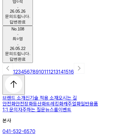
양○석
26.05.26
문의드립니다.
답변완료
No.108
최○영
26.05.22
문의드립니다.
답변완료
1
2
3
4
5
6
7
8
9
10
11
12
13
14
15
16
브랜드 소개
신기술 적용 소재
오시는 길
안전화
안전장화
등산화
트레킹화
캐주얼화
일반용품
1:1 문의
자주하는 질문
뉴스룸
이벤트
본사
041-532-6570